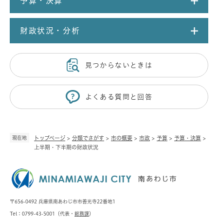
予算・決算
財政状況・分析
見つからないときは
よくある質問と回答
現在地
トップページ
>
分類でさがす
>
市の概要
>
市政
>
予算
>
予算・決算
>
上半期・下半期の財政状況
〒656-0492 兵庫県南あわじ市市善光寺22番地1
Tel：0799-43-5001（代表・
総務課
）