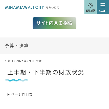
ペ
メニューを飛ばして本文へ
ー
ジ
の
先
頭
で
す
。
予算・決算
更新日：2026年5月1日更新
本
文
上半期・下半期の財政状況
ページ内目次