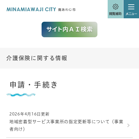
ペ
メニューを飛ばして本文へ
ー
ジ
の
先
頭
で
す
。
介護保険に関する情報
本
申請・手続き
文
2026年4月16日更新
地域密着型サービス事業所の指定更新等について（事業
者向け）