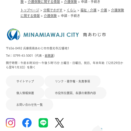
険
>
介護保険に関する情報
>
介護保険
>
申請・手続き
トップページ
>
分類でさがす
>
くらし
>
福祉・介護
>
介護
>
介護保険
に関する情報
>
介護保険
>
申請・手続き
〒656-0492 兵庫県南あわじ市市善光寺22番地1
Tel：0799-43-5001（代表・
総務課
）
開庁時間：午前８時30分～午後５時15分 土曜日・日曜日、祝日、年末年始（12月29日か
ら翌年1月3日）を除く
サイトマップ
リンク・著作権・免責事項
個人情報保護
市役所位置図、各課の業務内容
お問い合わせ先一覧