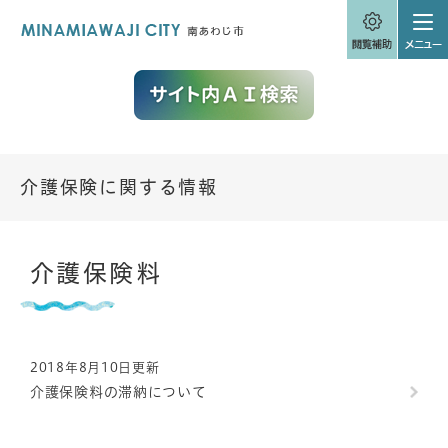
ペ
メニューを飛ばして本文へ
ー
ジ
の
先
頭
で
す
。
介護保険に関する情報
本
介護保険料
文
2018年8月10日更新
介護保険料の滞納について