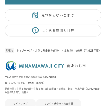
見つからないときは
よくある質問と回答
現在地
トップページ
>
ようこそ市長の部屋へ
>
ふれあい市長室（平成28年度）
〒656-0492 兵庫県南あわじ市市善光寺22番地1
Tel：0799-43-5001（代表・
総務課
）
開庁時間：午前８時30分～午後５時15分 土曜日・日曜日、祝日、年末年始（12月29日か
ら翌年1月3日）を除く
サイトマップ
リンク・著作権・免責事項