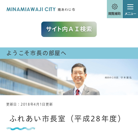
ペ
メニューを飛ばして本文へ
ー
ジ
の
先
頭
で
す
。
ようこそ市長の部屋へ
更新日：2018年4月1日更新
本
文
ふれあい市長室（平成28年度）