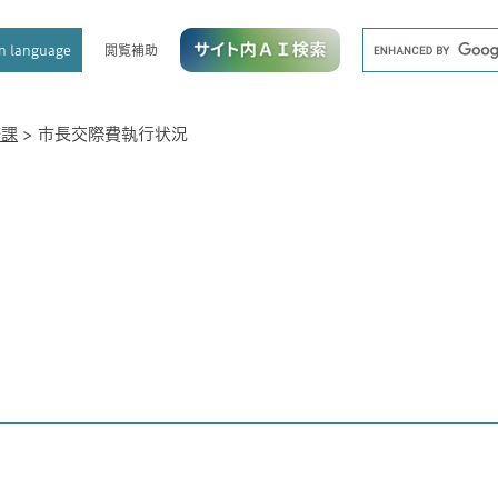
メニューを飛ばして本文へ
キ
閲覧補助
n language
ー
ワ
ー
ド
務課
>
市長交際費執行状況
検
索