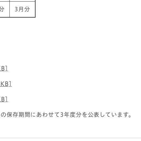
月分
3月分
B]
KB]
B]
の保存期間にあわせて3年度分を公表しています。