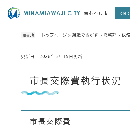
ペ
ー
Foreig
ジ
の
先
トップページ
>
組織でさがす
>
総務部
>
総
現在地
頭
で
す
更新日：2026年5月15日更新
本
。
文
市長交際費執行状況
市長交際費