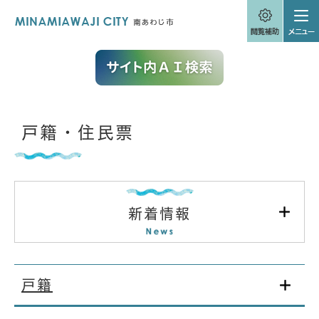
ペ
メニューを飛ばして本文へ
ー
ジ
の
先
頭
で
す
。
本
戸籍・住民票
文
新着情報
戸籍