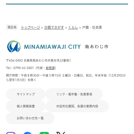
現在地
トップページ
>
分類でさがす
>
くらし
>
戸籍・住民票
〒656-0492 兵庫県南あわじ市市善光寺22番地1
Tel：0799-43-5001（代表・
総務課
）
開庁時間：午前８時30分～午後５時15分 土曜日・日曜日、祝日、年末年始（12月29日か
ら翌年1月3日）を除く
サイトマップ
リンク・著作権・免責事項
個人情報保護
市役所位置図、各課の業務内容
お問い合わせ先一覧