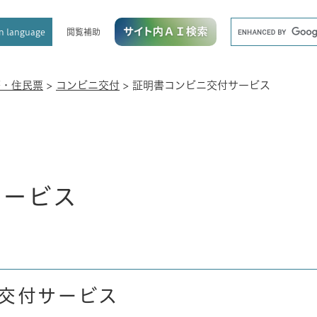
メニューを飛ばして本文へ
キ
閲覧補助
n language
ー
ワ
ー
ド
籍・住民票
>
コンビニ交付
>
証明書コンビニ交付サービス
検
索
サービス
交付サービス