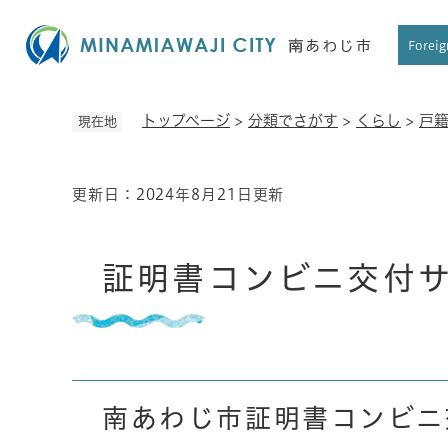
ペ
ー
Foreig
ジ
の
先
トップページ
>
分類でさがす
>
くらし
>
戸
現在地
頭
で
す
更新日：2024年8月21日更新
本
。
文
証明書コンビニ交付
南あわじ市証明書コンビニ