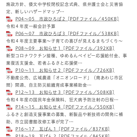
施政方針、倭文中学校閉校記念式典、県弁護士会と災害協
定、新しいハザードマップ…
P04～05 市政ひろば２ [PDFファイル／450KB]
令和４年度一般会計予算
P06～07 市政ひろば３ [PDFファイル／538KB]
令和４年度主要事業～子育ての喜びが見えるまちづくり～
P08～09 お知らせ１ [PDFファイル／392KB]
新型コロナワクチン接種、ゆめるんベイビー応援給付金、事
業復活支援金、若者ふるさと応援便…
P10～11 お知らせ２ [PDFファイル／726KB]
不動産公売、広域農道「オニオンロード」（南あわじ市区
間）開通、自主防災組織育成事業補助金…
P12～13 お知らせ３ [PDFファイル／508KB]
令和４年度の国民年金保険料、狂犬病予防注射の日程…
P14～15 お知らせ４ [PDFファイル／550KB]
ふるさと創造支援事業の募集、新製品や新技術の開発に補
助、市立図書館改修工事が完了…
P16～17 瓦ばん１ [PDFファイル／837KB]
P18～19 瓦ばん２ [PDFファイル／845KB]