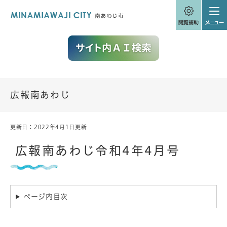
ペ
メニューを飛ばして本文へ
ー
ジ
の
先
頭
で
す
。
広報南あわじ
更新日：2022年4月1日更新
本
文
広報南あわじ令和4年4月号
ページ内目次