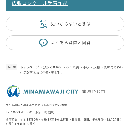
広報コンクール受賞作品
見つからないときは
よくある質問と回答
現在地
トップページ
>
分類でさがす
>
市の概要
>
市政
>
広報
>
広報南あわじ
>
広報南あわじ令和4年4月号
〒656-0492 兵庫県南あわじ市市善光寺22番地1
Tel：0799-43-5001（代表・
総務課
）
開庁時間：午前８時30分～午後５時15分 土曜日・日曜日、祝日、年末年始（12月29日か
ら翌年1月3日）を除く