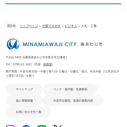
現在地
トップページ
>
分類でさがす
>
ビジネス
>
入札・工事
〒656-0492 兵庫県南あわじ市市善光寺22番地1
Tel：0799-43-5001（代表・
総務課
）
開庁時間：午前８時30分～午後５時15分 土曜日・日曜日、祝日、年末年始（12月29日か
ら翌年1月3日）を除く
サイトマップ
リンク・著作権・免責事項
個人情報保護
市役所位置図、各課の業務内容
お問い合わせ先一覧