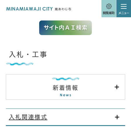
ペ
メニューを飛ばして本文へ
ー
ジ
の
先
頭
で
す
。
本
入札・工事
文
新着情報
入札関連様式