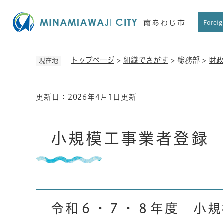
ペ
ー
Foreig
ジ
の
先
トップページ
>
組織でさがす
>
総務部
>
財
現在地
頭
で
す
更新日：2026年4月1日更新
本
。
文
小規模工事業者登録
令和６・７・８年度 小規