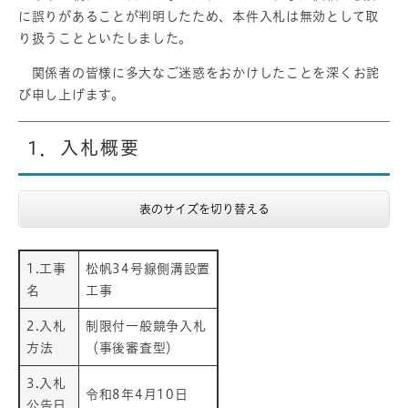
に誤りがあることが判明したため、本件入札は無効として取
り扱うことといたしました。​
関係者の皆様に多大なご迷惑をおかけしたことを深くお詫
び申し上げます。
1．入札概要
表のサイズを切り替える
1.工事
松帆34号線側溝設置
名
工事
2.入札
制限付一般競争入札
方法
（事後審査型）
3.入札
令和8年4月10日
公告日