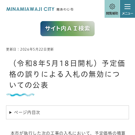
ペ
メニューを飛ばして本文へ
ー
ジ
の
先
頭
で
す
。
更新日：2026年5月22日更新
本
文
（令和8年5月18日開札）予定価
格の誤りによる入札の無効につ
いての公表
ページ内目次
本市が執行した次の工事の入札において、予定価格の積算