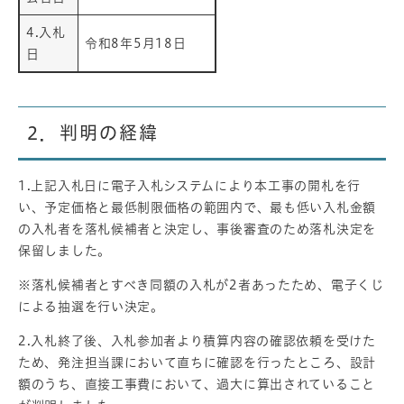
4.入札
令和8年5月18日
日
2．判明の経緯
1.上記入札日に電子入札システムにより本工事の開札を行
い、予定価格と最低制限価格の範囲内で、最も低い入札金額
の入札者を落札候補者と決定し、事後審査のため落札決定を
保留しました。
※落札候補者とすべき同額の入札が2者あったため、電子くじ
による抽選を行い決定。
2.入札終了後、入札参加者より積算内容の確認依頼を受けた
ため、発注担当課において直ちに確認を行ったところ、設計
額のうち、直接工事費において、過大に算出されていること