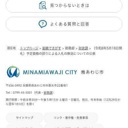
見つからないときは
よくある質問と回答
現在地
トップページ
>
組織でさがす
>
総務部
>
財政課
>
（令和8年5月18日開
札）予定価格の誤りによる入札の無効についての公表
〒656-0492 兵庫県南あわじ市市善光寺22番地1
Tel：0799-43-5001（代表・
総務課
）
開庁時間：午前８時30分～午後５時15分 土曜日・日曜日、祝日、年末年始（12月29日か
ら翌年1月3日）を除く
サイトマップ
リンク・著作権・免責事項