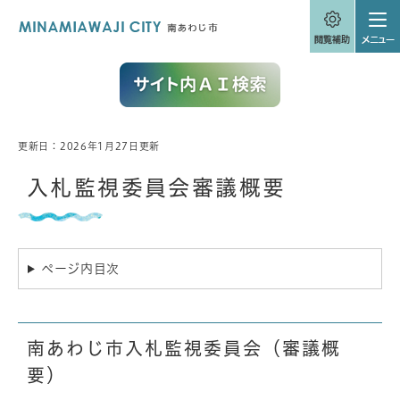
ペ
メニューを飛ばして本文へ
ー
ジ
の
先
頭
で
す
。
更新日：2026年1月27日更新
本
文
入札監視委員会審議概要
ページ内目次
南あわじ市入札監視委員会（審議概
要）