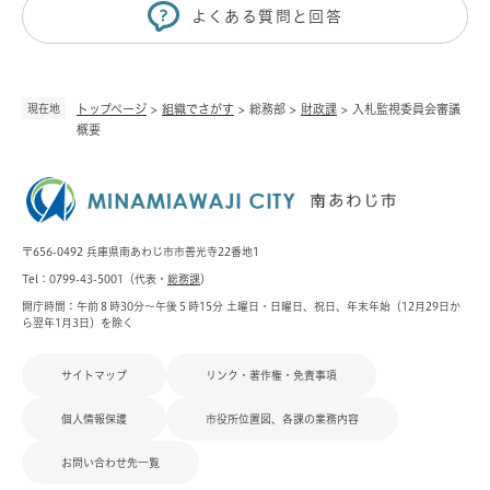
よくある質問と回答
現在地
トップページ
>
組織でさがす
>
総務部
>
財政課
>
入札監視委員会審議
概要
〒656-0492 兵庫県南あわじ市市善光寺22番地1
Tel：0799-43-5001（代表・
総務課
）
開庁時間：午前８時30分～午後５時15分 土曜日・日曜日、祝日、年末年始（12月29日か
ら翌年1月3日）を除く
サイトマップ
リンク・著作権・免責事項
個人情報保護
市役所位置図、各課の業務内容
お問い合わせ先一覧