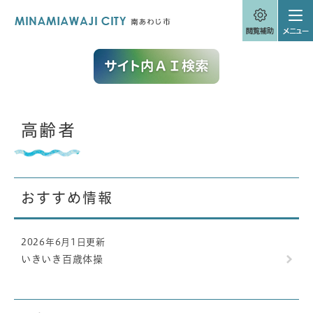
ペ
メニューを飛ばして本文へ
ー
ジ
の
先
頭
で
す
。
本
高齢者
文
おすすめ情報
2026年6月1日更新
いきいき百歳体操