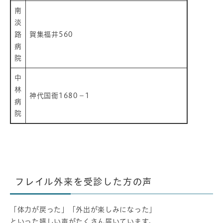
南
淡
路
賀集福井560
病
院
中
林
神代国衙1680－1
病
院
フレイル外来を受診した方の声
「体力が戻った」「外出が楽しみになった」
といった嬉しい声がたくさん届いています。