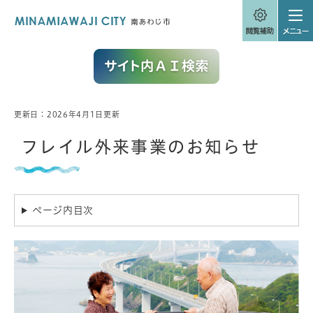
ペ
メニューを飛ばして本文へ
ー
ジ
の
先
頭
で
す
。
更新日：2026年4月1日更新
本
文
フレイル外来事業のお知らせ
ページ内目次