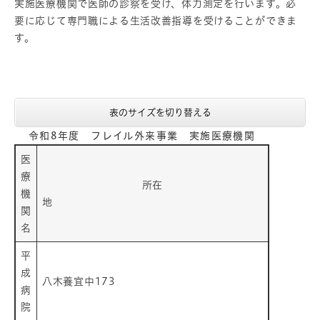
実施医療機関で医師の診察を受け、体力測定を行います。必
要に応じて専門職による生活改善指導を受けることができま
す。
表のサイズを切り替える
令和8年度 フレイル外来事業 実施医療機関
医
療
所在
機
地
関
名
平
成
八木養宜中173
病
院