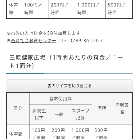
体育
100円／
200円／
1,000円／
500円／
館
時間
時間
時間
時間
※市外の人は料金を50％加算します
※
西淡社会教育センター
Tel:0799-36-2027
三原健康広場
（1時間あたりの料金／コー
ト1面分）
表のサイズを切り替える
基本使用料
冷暖房
区分
照明
高校生
スポーツ
費
一般
以下
以外
100円
200円
1,000円
500円
体育館
－
／時間
／時間
／時間
／時間