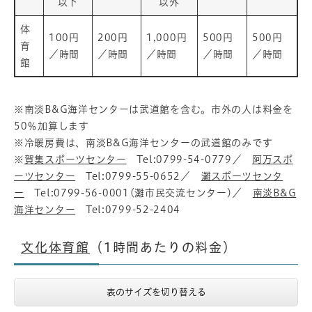
以下
以外
体
100円
200円
1,000円
500円
500円
育
／時間
／時間
／時間
／時間
／時間
館
※南淡B&G海洋センターは武道館を含む。市外の人は料金を
50％加算します
※冷暖房費は、南淡B&G海洋センターの武道館のみです
※
賀集スポーツセンター
Tel:0799-54-0779／
阿万スポ
ーツセンター
Tel:0799-55-0652／
灘スポーツセンタ
ー
Tel:0799-56-0001(灘市民交流センター)／
南淡B&G
海洋センター
Tel:0799-52-2404
文化体育館
（1時間あたりの料金）
表のサイズを切り替える