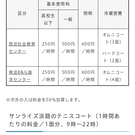
基本使用料
区分
照明
冷暖房費
高校生
一般
以下
オムニコー
ト(3面)
西淡社会教育
250円
500円
600円
センター
／時間
／時間
／時間
ハードコー
ト（2面）
南淡B&G海
250円
500円
600円
オムニコー
洋センター
／時間
／時間
／時間
ト(4面)
※市外の人は料金を50％加算します。
サンライズ淡路のテニスコート（1時間あ
たりの料金／1面分、9時～22時）