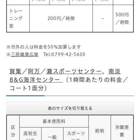
トレー
500円
ニング
200円／時間
－
／時間
室
※市外の人は料金を50％加算します
※
三原健康広場
Tel:0799-42-5630
賀集
／
阿万
／
灘スポーツセンター
、
南淡
B&G海洋センター
（1時間あたりの料金／
コート1面分）
表のサイズを切り替える
基本使用料
区
冷暖房
照明
高校生
スポーツ
分
費
一般