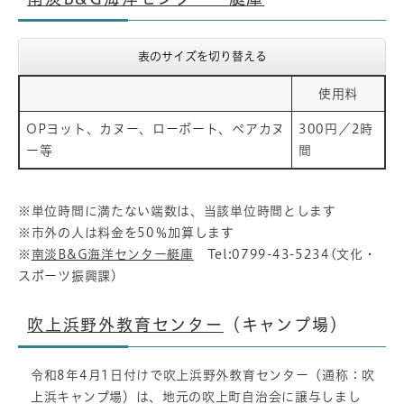
表のサイズを切り替える
使用料
OPヨット、カヌー、ローボート、ペアカヌ
300円／2時
ー等
間
※単位時間に満たない端数は、当該単位時間とします
※市外の人は料金を50％加算します
※
南淡B&G海洋センター艇庫
Tel:0799-43-5234(文化・
スポーツ振興課)
吹上浜野外教育センター
（キャンプ場）
令和8年4月1日付けで吹上浜野外教育センター（通称：吹
上浜キャンプ場）は、地元の吹上町自治会に譲与しまし