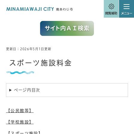
ペ
メニューを飛ばして本文へ
ー
ジ
の
先
頭
で
す
。
更新日：2026年5月1日更新
本
文
スポーツ施設料金
ページ内目次
【公民館等】
【学校施設】
【スポーツ施設】