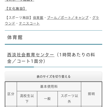
【文化施設】
【スポーツ施設】
体育館
・
プール／ボート／キャンプ
・
グラ
ウンド
・
テニスコート
体育館
西淡社会教育センター
（1時間あたりの料
金／コート1面分）
表のサイズを切り替える
基本使用料
区分
照明
高校生以
スポーツ以
一般
下
外