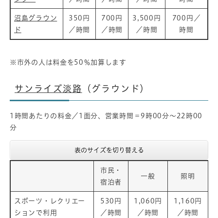
沼島グラウン
350円
700円
3,500円
700円／
ド
／時間
／時間
／時間
時間
※市外の人は料金を50％加算します
サンライズ淡路
（グラウンド）
1時間あたりの料金／1面分、営業時間＝9時00分～22時00
分
表のサイズを切り替える
市民・
一般
照明
宿泊者
スポーツ・レクリエー
530円
1,060円
1,160円
ションで利用
／時間
／時間
／時間