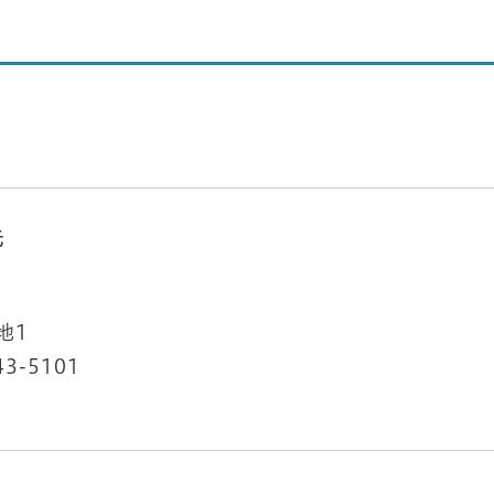
先
地1
43-5101