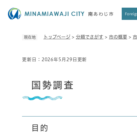
ペ
ー
Foreig
ジ
の
先
トップページ
>
分類でさがす
>
市の概要
>
現在地
頭
で
す
更新日：2026年5月29日更新
本
。
文
国勢調査
目的