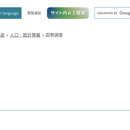
メニューを飛ばして本文へ
キ
閲覧補助
n language
ー
ワ
ー
ド
市政
>
人口・統計情報
>
国勢調査
検
索