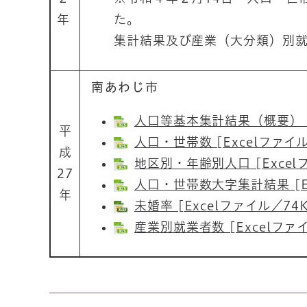
年
た。 ※令和5年
集計結果及び産業（大分類）別
南あわじ市
人口等基本集計結果（概要） [E
平
人口・世帯数 [Excelファイル
成
地区別・年齢別人口 [Excel
27
人口・世帯数大字集計結果 [Ex
年
未婚率 [Excelファイル／74K
産業別就業者数 [Excelファイ