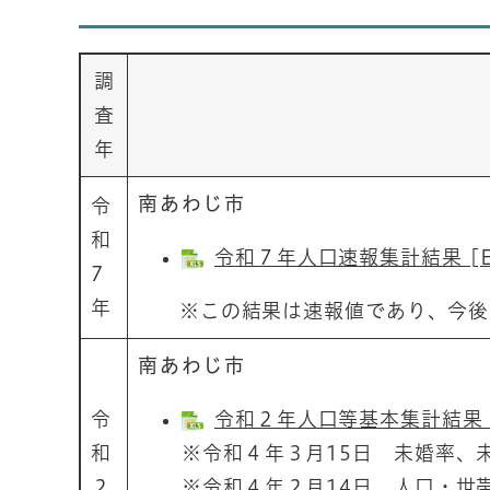
調
査
年
南あわじ市
令
和
令和７年人口速報集計結果 [Ex
7
年
※この結果は速報値であり、今後総
南あわじ市
令
令和２年人口等基本集計結果（確定
和
※令和４年３月15日 未婚率、
２
※令和４年２月14日 人口・世