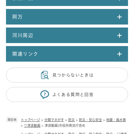
阿万
河川周辺
関連リンク
見つからないときは
よくある質問と回答
現在地
トップページ
>
分類でさがす
>
防災
>
防災・安心安全
>
地震・風水害
>
▽津波動画
>
津波動画(市役所南淡庁舎4)