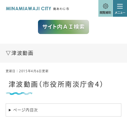
ペ
メニューを飛ばして本文へ
ー
ジ
の
先
頭
で
す
。
▽津波動画
更新日：2015年4月6日更新
本
文
津波動画(市役所南淡庁舎4)
ページ内目次