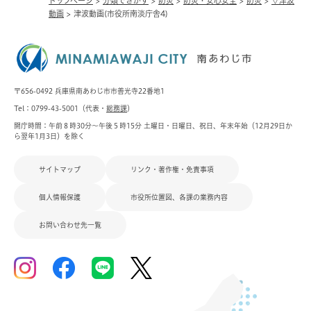
トップページ
>
分類でさがす
>
防災
>
防災・安心安全
>
防災
>
▽津波
動画
>
津波動画(市役所南淡庁舎4)
〒656-0492 兵庫県南あわじ市市善光寺22番地1
Tel：0799-43-5001（代表・
総務課
）
開庁時間：午前８時30分～午後５時15分 土曜日・日曜日、祝日、年末年始（12月29日か
ら翌年1月3日）を除く
サイトマップ
リンク・著作権・免責事項
個人情報保護
市役所位置図、各課の業務内容
お問い合わせ先一覧