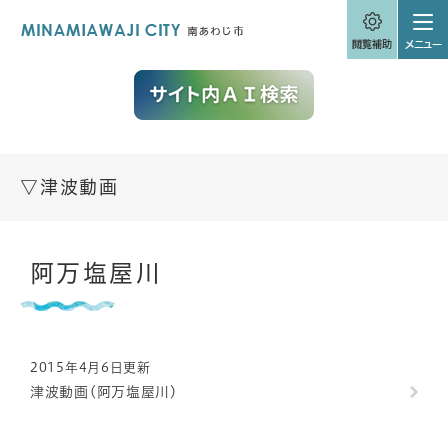
ペ
メニューを飛ばして本文へ
ー
ジ
の
先
頭
で
す
。
▽津波動画
本
阿万塩屋川
文
2015年4月6日更新
津波動画(阿万塩屋川)