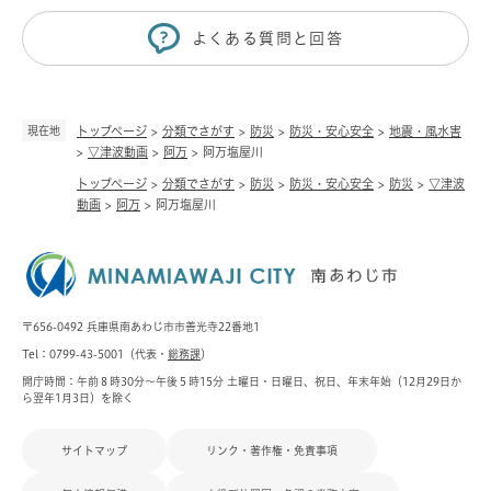
よくある質問と回答
現在地
トップページ
>
分類でさがす
>
防災
>
防災・安心安全
>
地震・風水害
>
▽津波動画
>
阿万
>
阿万塩屋川
トップページ
>
分類でさがす
>
防災
>
防災・安心安全
>
防災
>
▽津波
動画
>
阿万
>
阿万塩屋川
〒656-0492 兵庫県南あわじ市市善光寺22番地1
Tel：0799-43-5001（代表・
総務課
）
開庁時間：午前８時30分～午後５時15分 土曜日・日曜日、祝日、年末年始（12月29日か
ら翌年1月3日）を除く
サイトマップ
リンク・著作権・免責事項