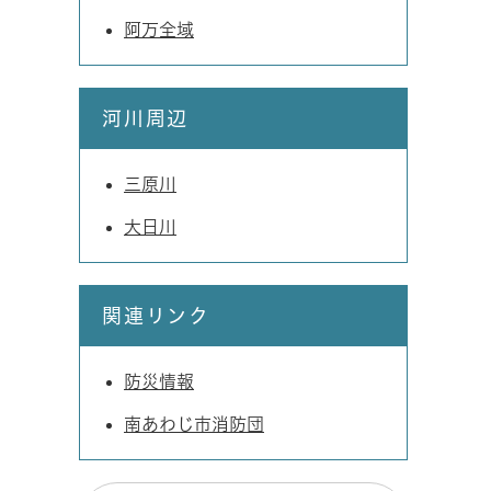
阿万全域
河川周辺
三原川
大日川
関連リンク
防災情報
南あわじ市消防団