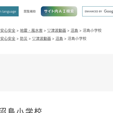
メニューを飛ばして本文へ
キ
閲覧補助
n language
ー
ワ
ー
ド
・安心安全
>
地震・風水害
>
▽津波動画
>
沼島
>
沼島小学校
検
・安心安全
>
防災
>
▽津波動画
>
沼島
>
沼島小学校
索
沼島小学校