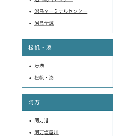
沼島ターミナルセンター
沼島全域
松帆・湊
湊港
松帆・湊
阿万
阿万港
阿万塩屋川