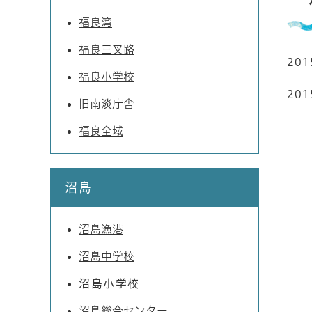
福良湾
福良三叉路
20
福良小学校
20
旧南淡庁舎
福良全域
沼島
沼島漁港
沼島中学校
沼島小学校
沼島総合センター