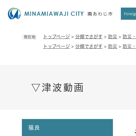
ペ
ー
Foreig
ジ
の
先
トップページ
>
分類でさがす
>
防災
>
防災
現在地
頭
トップページ
>
分類でさがす
>
防災
>
防災
で
す
。
▽津波動画
本
福良
文