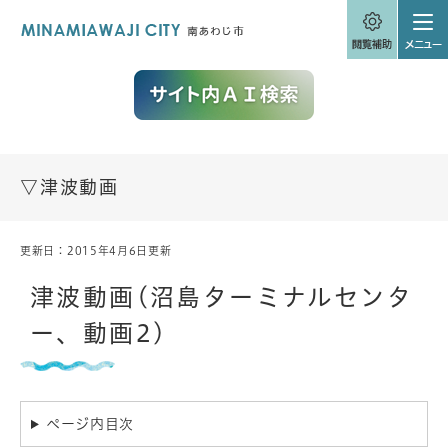
ペ
メニューを飛ばして本文へ
ー
ジ
の
先
頭
で
す
。
▽津波動画
更新日：2015年4月6日更新
本
文
津波動画(沼島ターミナルセンタ
ー、動画2)
ページ内目次