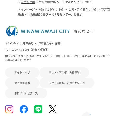
>
▽津波動画
>
津波動画(沼島ターミナルセンター、動画2)
トップページ
>
分類でさがす
>
防災
>
防災・安心安全
>
防災
>
▽津波
動画
>
津波動画(沼島ターミナルセンター、動画2)
〒656-0492 兵庫県南あわじ市市善光寺22番地1
Tel：0799-43-5001（代表・
総務課
）
開庁時間：午前８時30分～午後５時15分 土曜日・日曜日、祝日、年末年始（12月29日か
ら翌年1月3日）を除く
サイトマップ
リンク・著作権・免責事項
個人情報保護
市役所位置図、各課の業務内容
お問い合わせ先一覧