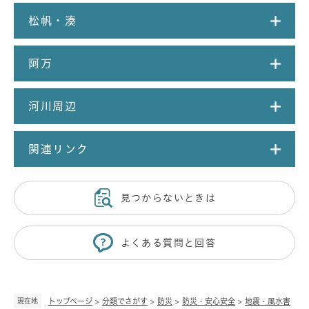
松帆・湊
阿万
河川周辺
関連リンク
見つからないときは
よくある質問と回答
現在地
トップページ
>
分類でさがす
>
防災
>
防災・安心安全
>
地震・風水害