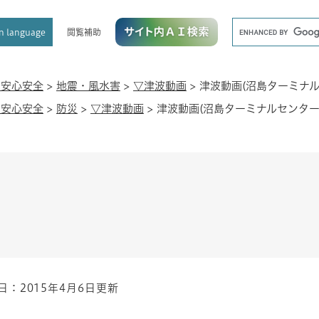
メニューを飛ばして本文へ
キ
閲覧補助
n language
ー
ワ
ー
ド
・安心安全
>
地震・風水害
>
▽津波動画
>
津波動画(沼島ターミナル
検
・安心安全
>
防災
>
▽津波動画
>
津波動画(沼島ターミナルセンター
索
日：2015年4月6日更新