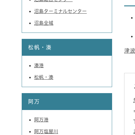
沼島ターミナルセンター
沼島全域
松帆・湊
津波
湊港
松帆・湊
阿万
阿万港
阿万塩屋川