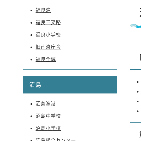
福良湾
福良三叉路
福良小学校
旧南淡庁舎
福良全域
沼島
沼島漁港
沼島中学校
沼島小学校
沼島総合センター