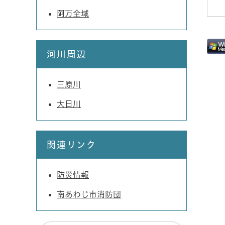
阿万全域
河川周辺
三原川
大日川
関連リンク
防災情報
南あわじ市消防団