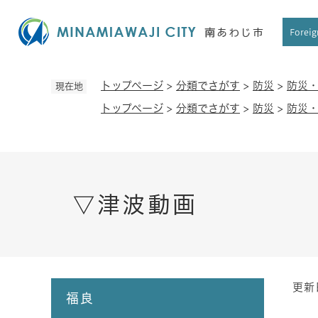
ペ
ー
Foreig
ジ
の
先
トップページ
>
分類でさがす
>
防災
>
防災
現在地
頭
トップページ
>
分類でさがす
>
防災
>
防災
で
す
。
▽津波動画
更新
本
福良
文