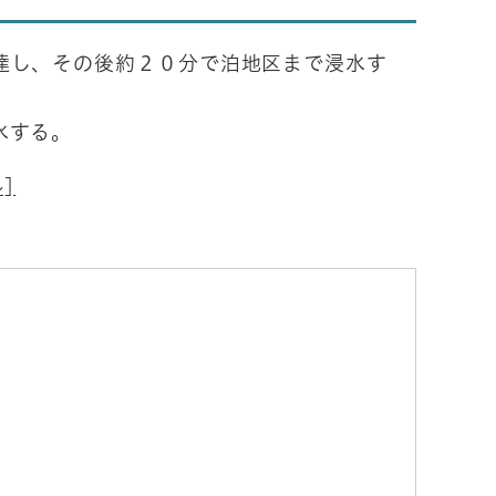
達し、その後約２０分で泊地区まで浸水す
水する。
]