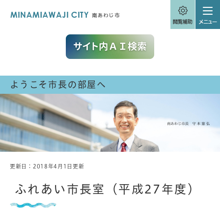
ペ
メニューを飛ばして本文へ
ー
ジ
の
先
頭
で
す
。
ようこそ市長の部屋へ
更新日：2018年4月1日更新
本
文
ふれあい市長室（平成27年度）