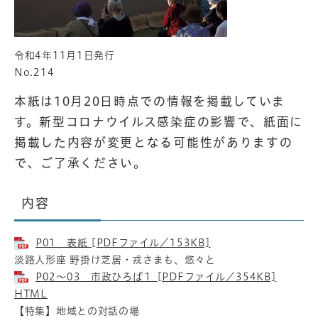
令和4年11月1日発行
No.214
本紙は10月20日時点での情報を掲載していま
す。新型コロナウイルス感染症の影響で、紙面に
掲載した内容が変更となる可能性がありますの
で、ご了承ください。
内容
P01 表紙 [PDFファイル／153KB]
淡路人形座 野掛け芝居・戎さまも、悠々と
P02～03 市政ひろば１ [PDFファイル／354KB]
HTML
【特集】地域との対話の場