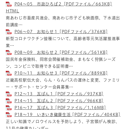
P04～05 市政ひろば２ [PDFファイル／663KB]
HTML
南あわじ市畜産共進会、南あわじ市子ども映画祭、下水道出
前講座…
P06～07 お知らせ１ [PDFファイル／376KB]
新型コロナワクチン接種について、高齢者等元気活躍推進事
業…
P08～09 お知らせ２ [PDFファイル／561KB]
国民年金保険料、同窓会開催補助金、まもなく狩猟シーズ
ン、コンビニで取得できる証明書…
P10～11 お知らせ３ [PDFファイル／889KB]
近畿高校駅伝大会、らん・らんバスの運休と変更、ファミリ
ー・サポート・センター会員募集…
P12～13 瓦ばん１ [PDFファイル／937KB]
P14～15 瓦ばん２ [PDFファイル／966KB]
P16～17 瓦ばん３ [PDFファイル／1.16MB]
P18～19 いきいき健康生活 [PDFファイル／404KB]
正しい知識でノロウイルスを予防しよう、子宮頸がん検診、
11月の健康カレンダー