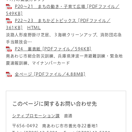
P20～21 まちの動き・子育て広場 [PDFファイル／
549KB]
P22～23 まちかどトピックス [PDFファイル／
361KB]
HTML
淡路人形座野掛け芝居、３海峡クリーンアップ、消防団応急
手当競技会…
P24 裏表紙 [PDFファイル／594KB]
南あわじ市総合防災訓練、兵庫県津波一斉避難訓練・緊急地
震速報訓練、マイナンバーカード
全ページ [PDFファイル／4.88MB]
このページに関するお問い合わせ先
シティプロモーション課
直通
〒656-0492
南あわじ市市善光寺22番地1