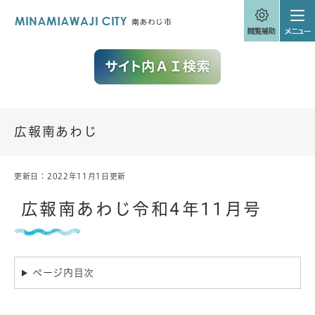
ペ
メニューを飛ばして本文へ
ー
ジ
の
先
頭
で
す
。
広報南あわじ
更新日：2022年11月1日更新
本
文
広報南あわじ令和4年11月号
ページ内目次