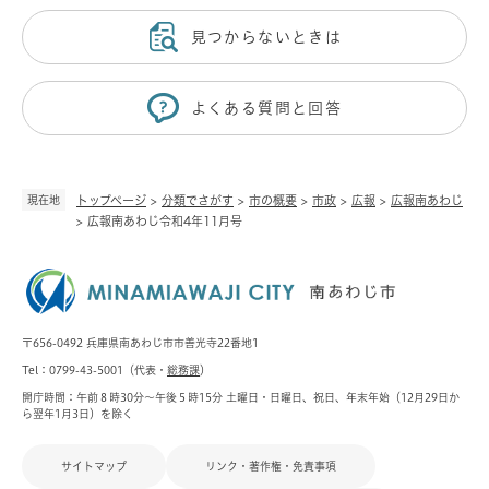
見つからないときは
よくある質問と回答
現在地
トップページ
>
分類でさがす
>
市の概要
>
市政
>
広報
>
広報南あわじ
>
広報南あわじ令和4年11月号
〒656-0492 兵庫県南あわじ市市善光寺22番地1
Tel：0799-43-5001（代表・
総務課
）
開庁時間：午前８時30分～午後５時15分 土曜日・日曜日、祝日、年末年始（12月29日か
ら翌年1月3日）を除く
サイトマップ
リンク・著作権・免責事項