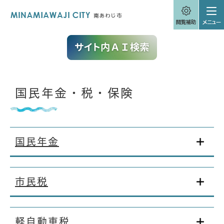
ペ
メニューを飛ばして本文へ
ー
ジ
の
先
頭
で
す
。
本
国民年金・税・保険
文
国民年金
市民税
軽自動車税