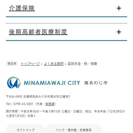
介護保険
後期高齢者医療制度
現在地
トップページ
>
よくある質問
>
国民年金・税・保険
〒656-0492 兵庫県南あわじ市市善光寺22番地1
Tel：0799-43-5001（代表・
総務課
）
開庁時間：午前８時30分～午後５時15分 土曜日・日曜日、祝日、年末年始（12月29日か
ら翌年1月3日）を除く
サイトマップ
リンク・著作権・免責事項