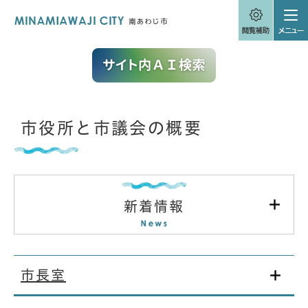
ペ
メニューを飛ばして本文へ
ー
ジ
の
先
頭
で
す
。
本
市役所と市議会の概要
文
新着情報
市長室