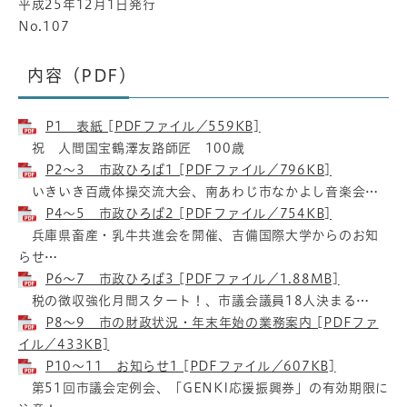
平成25年12月1日発行
No.107
内容（PDF）
P1 表紙 [PDFファイル／559KB]
祝 人間国宝鶴澤友路師匠 100歳
P2～3 市政ひろば1 [PDFファイル／796KB]
いきいき百歳体操交流大会、南あわじ市なかよし音楽会…
P4～5 市政ひろば2 [PDFファイル／754KB]
兵庫県畜産・乳牛共進会を開催、吉備国際大学からのお知
らせ…
P6～7 市政ひろば3 [PDFファイル／1.88MB]
税の徴収強化月間スタート！、市議会議員18人決まる…
P8～9 市の財政状況・年末年始の業務案内 [PDFファ
イル／433KB]
P10～11 お知らせ1 [PDFファイル／607KB]
第51回市議会定例会、「GENKI応援振興券」の有効期限に