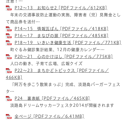
注意！…
P12～13 お知らせ2 [PDFファイル／612KB]
年末の交通事故防止運動の実施、障害者（児）見舞金とし
て商品券を送付…
P14～15 情報瓦ばん [PDFファイル／418KB]
P16～17 まなびの扉 [PDFファイル／485KB]
P18～19 いきいき健康生活 [PDFファイル／771KB]
町ぐるみ健診集計結果、12月の健康カレンダー…
P20～21 心のかけはし [PDFファイル／775KB]
人口の動き、子育て広場、広報クイズ
P22～23 まちかどトピックス [PDFファイル／
466KB]
「阿万を歩こう散策まっぷ」完成、淡路島バーガーフェス
タ…
P24 裏表紙 [PDFファイル／465KB]
淡路島ドリームサッカーフェスタ2014が開催されます
全ページ [PDFファイル／6.41MB]