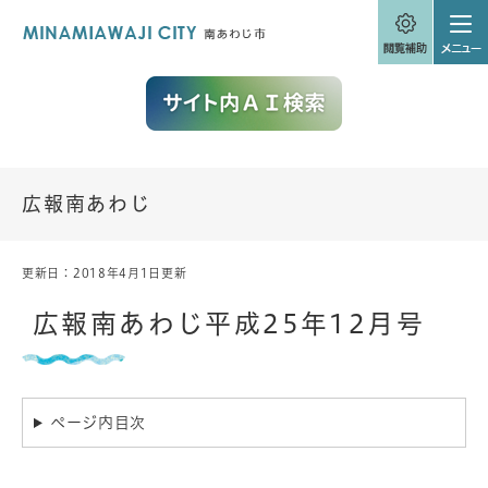
ペ
メニューを飛ばして本文へ
ー
ジ
の
先
頭
で
す
。
広報南あわじ
更新日：2018年4月1日更新
本
文
広報南あわじ平成25年12月号
ページ内目次