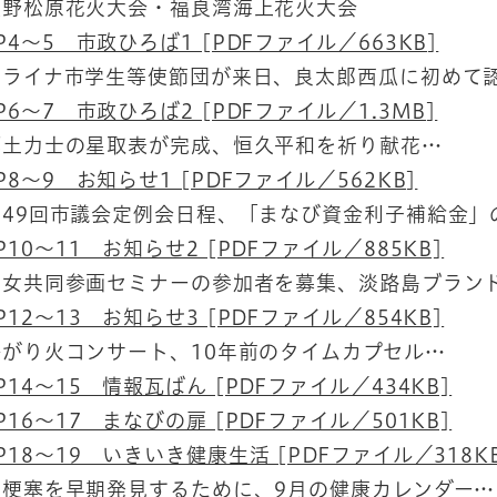
野松原花火大会・福良湾海上花火大会
P4～5 市政ひろば1 [PDFファイル／663KB]
ライナ市学生等使節団が来日、良太郎西瓜に初めて
P6～7 市政ひろば2 [PDFファイル／1.3MB]
土力士の星取表が完成、恒久平和を祈り献花…
P8～9 お知らせ1 [PDFファイル／562KB]
49回市議会定例会日程、「まなび資金利子補給金」
P10～11 お知らせ2 [PDFファイル／885KB]
女共同参画セミナーの参加者を募集、淡路島ブラン
P12～13 お知らせ3 [PDFファイル／854KB]
がり火コンサート、10年前のタイムカプセル…
P14～15 情報瓦ばん [PDFファイル／434KB]
P16～17 まなびの扉 [PDFファイル／501KB]
P18～19 いきいき健康生活 [PDFファイル／318K
梗塞を早期発見するために、9月の健康カレンダー…