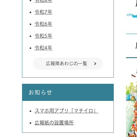
令和8年
令和7年
令和6年
令和5年
令和4年
広報南あわじの一覧
お知らせ
スマホ用アプリ「マチイロ」
広報紙の設置場所