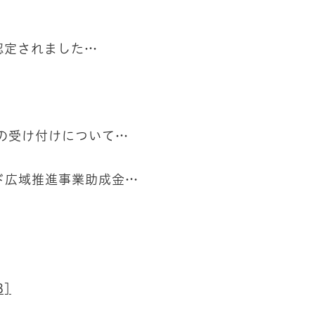
認定されました…
の受け付けについて…
ド広域推進事業助成金…
B]