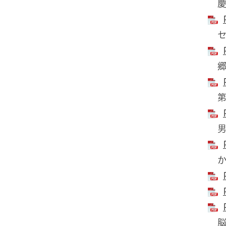
慶
セ
郷
第
男
か
脳