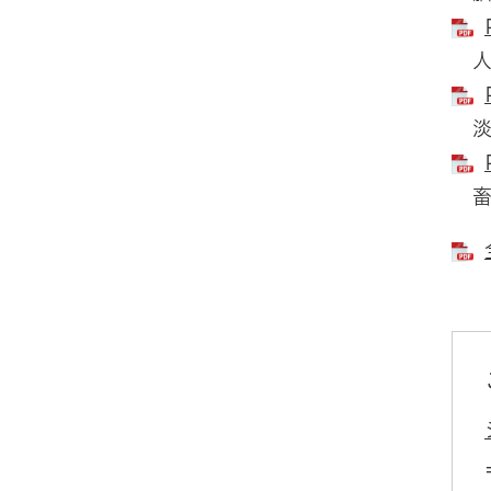
人
淡
畜