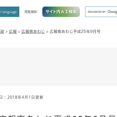
メニューを飛ばして本文へ
キ
閲覧補助
n language
ー
ワ
ー
ド
市政
>
広報
>
広報南あわじ
>
広報南あわじ平成25年9月号
検
索
日：2018年4月1日更新