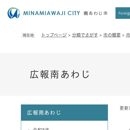
ペ
ー
Foreig
ジ
の
先
トップページ
>
分類でさがす
>
市の概要
>
現在地
頭
で
す
。
広報南あわじ
更新
本
広報南あわじ
文