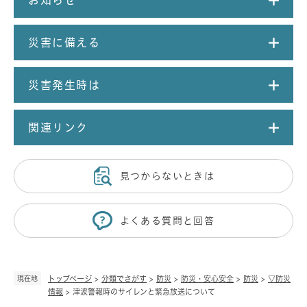
お知らせ
災害に備える
災害発生時は
関連リンク
見つからないときは
よくある質問と回答
現在地
トップページ
>
分類でさがす
>
防災
>
防災・安心安全
>
防災
>
▽防災
情報
>
津波警報時のサイレンと緊急放送について