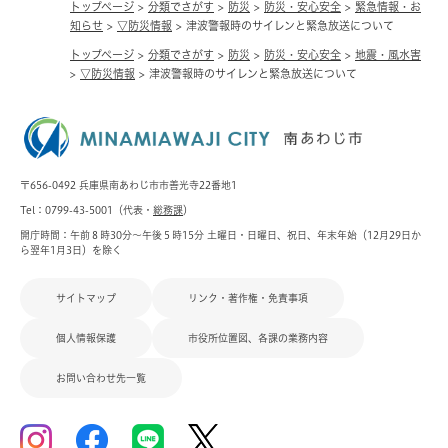
トップページ
>
分類でさがす
>
防災
>
防災・安心安全
>
緊急情報・お
知らせ
>
▽防災情報
>
津波警報時のサイレンと緊急放送について
トップページ
>
分類でさがす
>
防災
>
防災・安心安全
>
地震・風水害
>
▽防災情報
>
津波警報時のサイレンと緊急放送について
〒656-0492 兵庫県南あわじ市市善光寺22番地1
Tel：0799-43-5001（代表・
総務課
）
開庁時間：午前８時30分～午後５時15分 土曜日・日曜日、祝日、年末年始（12月29日か
ら翌年1月3日）を除く
サイトマップ
リンク・著作権・免責事項
個人情報保護
市役所位置図、各課の業務内容
お問い合わせ先一覧