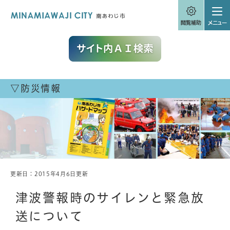
ペ
メニューを飛ばして本文へ
ー
ジ
の
先
頭
で
す
。
▽防災情報
更新日：2015年4月6日更新
本
文
津波警報時のサイレンと緊急放
送について