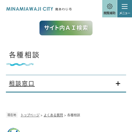
ペ
メニューを飛ばして本文へ
ー
ジ
の
先
頭
で
す
。
本
各種相談
文
相談窓口
現在地
トップページ
>
よくある質問
>
各種相談