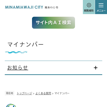
ペ
メニューを飛ばして本文へ
ー
ジ
の
先
頭
で
す
。
本
マイナンバー
文
お知らせ
現在地
トップページ
>
よくある質問
>
マイナンバー