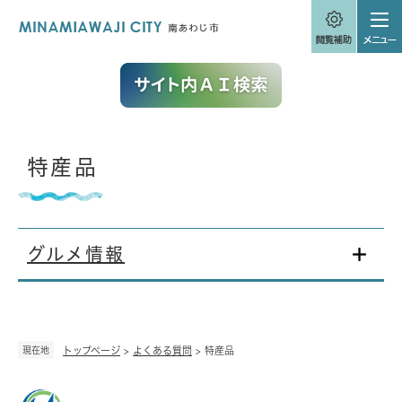
ペ
メニューを飛ばして本文へ
ー
ジ
の
先
頭
で
す
。
本
特産品
文
グルメ情報
現在地
トップページ
>
よくある質問
>
特産品