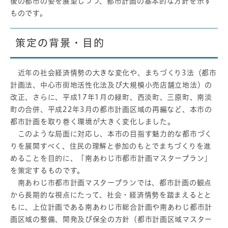
後の都市の姿を展望しつつ、都市計画の基本的な方針を示す
ものです。
策定の背景・目的
近年の社会経済情勢の大きな変化や、まちづくり3法（都市
計画法、中心市街地活性化法及び大規模小売店舗立地法）の
改正、さらに、平成17年1月の緑町、西淡町、三原町、南淡
町の合併、平成22年3月の都市計画区域の再編など、本市の
都市計画を取り巻く環境が大きく変化しました。
このような局面に対応し、本市の目指す魅力的な都市づく
りを展開すべく、住民の理解と参加のもとでまちづくりを進
めることを目的に、「南あわじ市都市計画マスタープラン」
を策定するものです。
南あわじ市都市計画マスタープランでは、都市計画の観点
から長期的な視点にたって、社会・経済情勢を踏まえるとと
もに、上位計画である南あわじ市総合計画や南あわじ都市計
画区域の整備、開発及び保全の方針（都市計画区域マスター