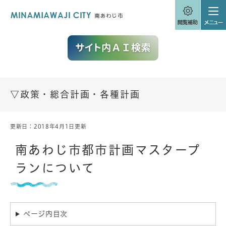
ペ
メニューを飛ばして本文へ
ー
ジ
の
先
頭
で
す
。
▽政策・総合計画・各種計画
更新日：2018年4月1日更新
本
文
南あわじ市都市計画マスタープ
ランについて
ページ内目次