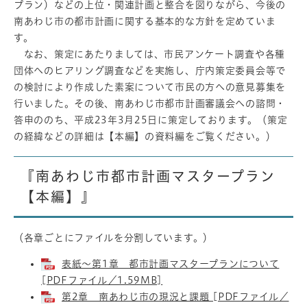
プラン）などの上位・関連計画と整合を図りながら、今後の
南あわじ市の都市計画に関する基本的な方針を定めていま
す。
なお、策定にあたりましては、市民アンケート調査や各種
団体へのヒアリング調査などを実施し、庁内策定委員会等で
の検討により作成した素案について市民の方への意見募集を
行いました。その後、南あわじ市都市計画審議会への諮問・
答申ののち、平成23年3月25日に策定しております。（策定
の経緯などの詳細は【本編】の資料編をご覧ください。）
『南あわじ市都市計画マスタープラン
【本編】』
（各章ごとにファイルを分割しています。）
表紙～第1章 都市計画マスタープランについて
[PDFファイル／1.59MB]
第2章 南あわじ市の現況と課題 [PDFファイル／