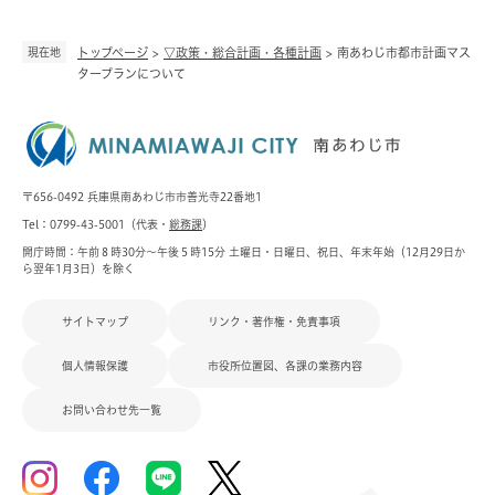
現在地
トップページ
>
▽政策・総合計画・各種計画
>
南あわじ市都市計画マス
タープランについて
〒656-0492 兵庫県南あわじ市市善光寺22番地1
Tel：0799-43-5001（代表・
総務課
）
開庁時間：午前８時30分～午後５時15分 土曜日・日曜日、祝日、年末年始（12月29日か
ら翌年1月3日）を除く
サイトマップ
リンク・著作権・免責事項
個人情報保護
市役所位置図、各課の業務内容
お問い合わせ先一覧