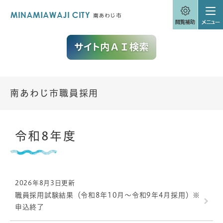
ペ
メニューを飛ばして本文へ
ー
ジ
の
先
頭
で
す
。
南あわじ市職員採用
本
令和8年度
文
2026年8月3日更新
職員採用試験結果（令和8年10月～令和9年4月採用）※
申込終了