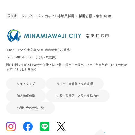
現在地
トップページ
>
南あわじ市職員採用
>
採用情報
>
令和8年度
〒656-0492 兵庫県南あわじ市市善光寺22番地1
Tel：0799-43-5001（代表・
総務課
）
開庁時間：午前８時30分～午後５時15分 土曜日・日曜日、祝日、年末年始（12月29日か
ら翌年1月3日）を除く
サイトマップ
リンク・著作権・免責事項
個人情報保護
市役所位置図、各課の業務内容
お問い合わせ先一覧