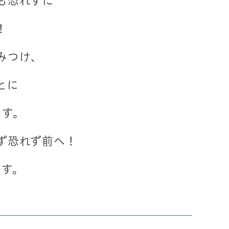
も恐れずに
！
みつけ、
とに
ます。
ず恐れず前へ！
ます。