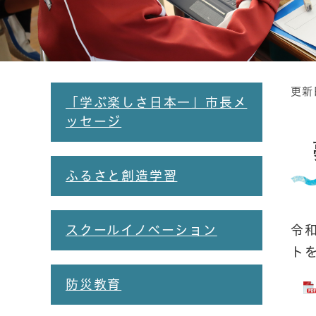
更新
本
「学ぶ楽しさ日本一」市長メ
文
ッセージ
ふるさと創造学習
スクールイノベーション
令
ト
防災教育