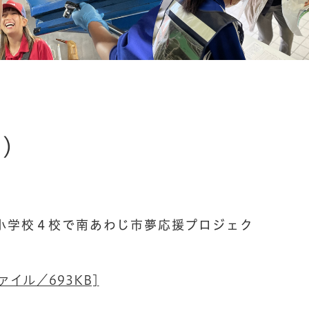
度）
小学校４校で南あわじ市夢応援プロジェク
イル／693KB]