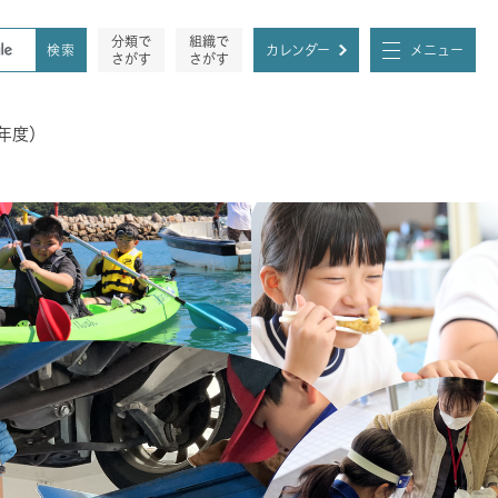
分類で
組織で
カレンダー
メニュー
さがす
さがす
年度）