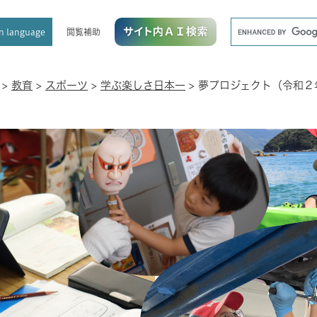
メニューを飛ばして本文へ
キ
閲覧補助
n language
ー
ワ
ー
ド
>
教育
>
スポーツ
>
学ぶ楽しさ日本一
>
夢プロジェクト（令和２
検
索