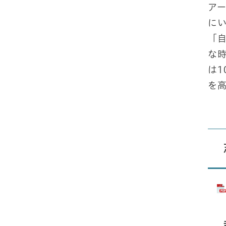
ア
に
「
な
は
を