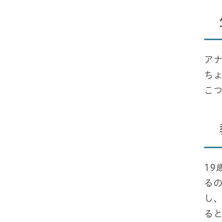
ア
ち
こ
1
る
し、
る