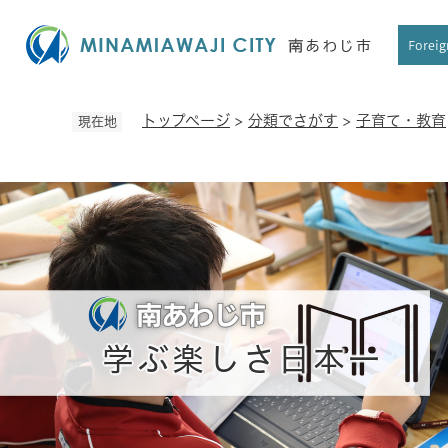
ペ
ー
Foreig
ジ
の
先
トップページ
>
分類でさがす
>
子育て・教育
現在地
頭
で
す
。
学ぶ楽しさ日本一