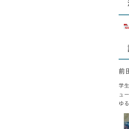
前
学
ュ
ゆ