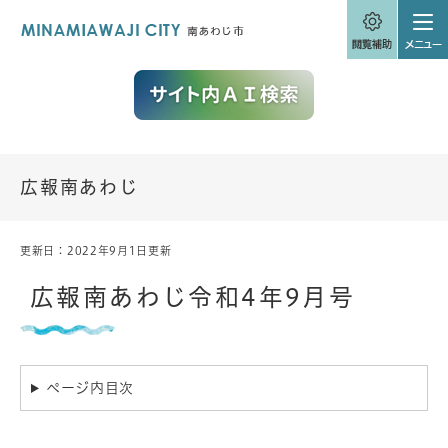
ペ
メニューを飛ばして本文へ
ー
ジ
の
先
頭
で
す
。
広報南あわじ
更新日：2022年9月1日更新
本
文
広報南あわじ令和4年9月号
ページ内目次