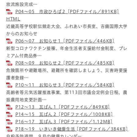
放流施設完成…
P04～05 市政ひろば２ [PDFファイル／891KB]
HTML
近畿高等学校駅伝競走大会、ふれあい市長室、吉備国際大学
からのお知らせ
P06～07 お知らせ１ [PDFファイル／446KB]
新型コロナワクチン接種、年金生活者支援給付金制度、プレ
ミアム付商品券…
P08～09 お知らせ２ [PDFファイル／485KB]
危険箇所や避難場所、避難所を確認しましょう、災害時要援
護者登録…
P10～11 お知らせ３ [PDFファイル／584KB]
高齢者等元気活躍推進事業、第113回市議会定例会日程、農
振農用地変更計画…
P12～13 瓦ばん１ [PDFファイル／849KB]
P14～15 瓦ばん２ [PDFファイル／1008KB]
P16～17 瓦ばん３ [PDFファイル／1.12MB]
P18～19 いきいき健康生活 [PDFファイル／384KB]
自殺予防週間、９月の健康カレンダー