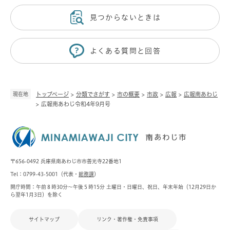
見つからないときは
よくある質問と回答
現在地
トップページ
>
分類でさがす
>
市の概要
>
市政
>
広報
>
広報南あわじ
>
広報南あわじ令和4年9月号
〒656-0492 兵庫県南あわじ市市善光寺22番地1
Tel：0799-43-5001（代表・
総務課
）
開庁時間：午前８時30分～午後５時15分 土曜日・日曜日、祝日、年末年始（12月29日か
ら翌年1月3日）を除く
サイトマップ
リンク・著作権・免責事項