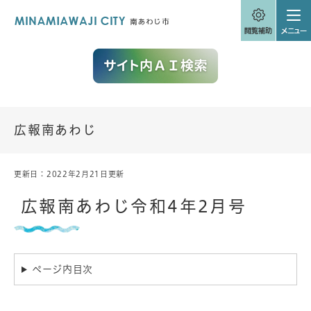
ペ
メニューを飛ばして本文へ
ー
ジ
の
先
頭
で
す
。
広報南あわじ
更新日：2022年2月21日更新
本
文
広報南あわじ令和4年2月号
ページ内目次