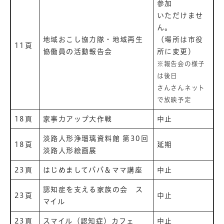
参加
いただけませ
ん。
地域おこし協力隊・地域再生
（場所は市役
11頁
協働員の活動報告会
所に変更）
※報告会の様子
は後日
さんさんネット
で放映予定
18頁
家事力アップ大作戦
中止
淡路人形浄瑠璃資料館 第30回
18頁
延期
淡路人形絵画展
23頁
はじめましてパパ＆ママ講座
中止
認知症を支える家族の会 ス
23頁
中止
マイル
23頁
スマイル（認知症）カフェ
中止