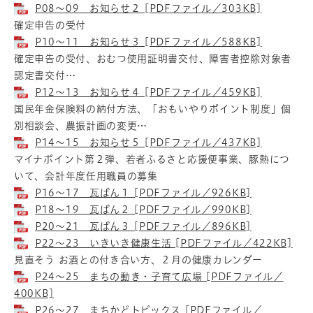
P08～09 お知らせ２ [PDFファイル／303KB]
確定申告の受付
P10～11 お知らせ３ [PDFファイル／588KB]
確定申告の受付、おむつ使用証明書交付、障害者控除対象者
認定書交付…
P12～13 お知らせ４ [PDFファイル／459KB]
国民年金保険料の納付方法、「おもいやりポイント制度」個
別相談会、農振計画の変更…
P14～15 お知らせ５ [PDFファイル／437KB]
マイナポイント第２弾、若者ふるさと応援便事業、豚熱につ
いて、会計年度任用職員の募集
P16～17 瓦ばん１ [PDFファイル／926KB]
P18～19 瓦ばん２ [PDFファイル／990KB]
P20～21 瓦ばん３ [PDFファイル／896KB]
P22～23 いきいき健康生活 [PDFファイル／422KB]
見直そう お酒との付き合い方、２月の健康カレンダー
P24～25 まちの動き・子育て広場 [PDFファイル／
400KB]
P26～27 まちかどトピックス [PDFファイル／