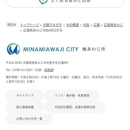
よくある質問と回答
現在地
トップページ
>
分類でさがす
>
市の概要
>
市政
>
広報
>
広報南あわじ
>
広報南あわじ令和4年2月号
〒656-0492 兵庫県南あわじ市市善光寺22番地1
Tel：0799-43-5001（代表・
総務課
）
開庁時間：午前８時30分～午後５時15分 土曜日・日曜日、祝日、年末年始（12月29日か
ら翌年1月3日）を除く
サイトマップ
リンク・著作権・免責事項
個人情報保護
市役所位置図、各課の業務内容
お問い合わせ先一覧