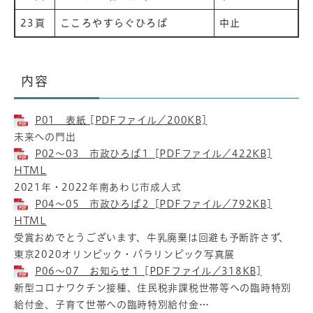
23頁
こころやすらぐひろば
中止
内容
P01 表紙 [PDFファイル／200KB]
未来への門出
P02～03 市政ひろば１ [PDFファイル／422KB]
HTML
2021年・2022年南あわじ市成人式
P04～05 市政ひろば２ [PDFファイル／792KB]
HTML
受賞おめでとうございます、牛乳廃棄は回避も予断許さず、
東京2020オリンピック・パラリンピック写真展
P06～07 お知らせ１ [PDFファイル／318KB]
新型コロナワクチン接種、住民税非課税世帯等への臨時特別
給付金、子育て世帯への臨時特別給付金…