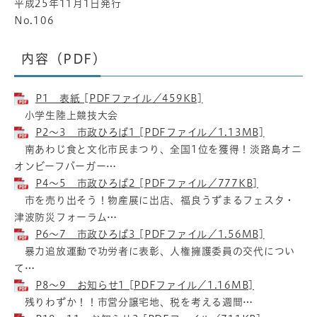
平成25年11月1日発行
No.106
内容（PDF）
P1 表紙 [PDFファイル／459KB]
小学生陸上競技大会
P2～3 市政ひろば1 [PDFファイル／1.13MB]
南あわじ食と文化市民まつり、全国1位を獲得！淡路島オニ
オンビーフバーガー…
P4～5 市政ひろば2 [PDFファイル／777KB]
市を売り出そう！物産展に出店、福良うずまるフェスタ・
津波防災フォーラム…
P6～7 市政ひろば3 [PDFファイル／1.56MB]
暴力追放運動で功労者に表彰、人権擁護委員の交代につい
て…
P8～9 お知らせ1 [PDFファイル／1.16MB]
残りわずか！！市営分譲宅地、税を考える週間…