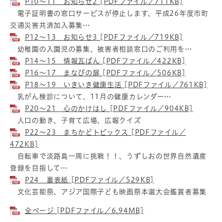
P10～11 お知らせ2 [PDFファイル／711KB]
電子証明書の窓口サービスが停止します、平成26年度市町
交通災害共済加入募集…
P12～13 お知らせ3 [PDFファイル／719KB]
幼稚園の入園児の募集、被害者相談窓口のご利用を…
P14～15 情報瓦ばん [PDFファイル／422KB]
P16～17 まなびの扉 [PDFファイル／506KB]
P18～19 いきいき健康生活 [PDFファイル／761KB]
乳がん検診について、11月の健康カレンダー…
P20～21 心のかけはし [PDFファイル／904KB]
人口の動き、子育て広場、広報クイズ
P22～23 まちかどトピックス [PDFファイル／
472KB]
自転車で淡路島一周に挑戦！！、うずしおの世界自然遺産
登録を目指して…
P24 裏表紙 [PDFファイル／529KB]
文化芸能祭、アジア国際子ども映画祭本選大会鑑賞者募集
全ページ [PDFファイル／6.94MB]