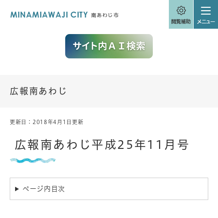
ペ
メニューを飛ばして本文へ
ー
ジ
の
先
頭
で
す
。
広報南あわじ
更新日：2018年4月1日更新
本
文
広報南あわじ平成25年11月号
ページ内目次