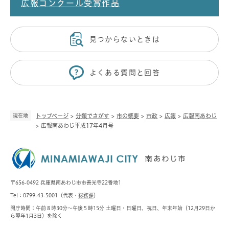
広報コンクール受賞作品
見つからないときは
よくある質問と回答
現在地
トップページ
>
分類でさがす
>
市の概要
>
市政
>
広報
>
広報南あわじ
>
広報南あわじ平成17年4月号
〒656-0492 兵庫県南あわじ市市善光寺22番地1
Tel：0799-43-5001（代表・
総務課
）
開庁時間：午前８時30分～午後５時15分 土曜日・日曜日、祝日、年末年始（12月29日か
ら翌年1月3日）を除く