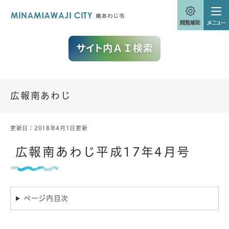
ペ
メニューを飛ばして本文へ
ー
ジ
の
先
頭
で
す
。
広報南あわじ
更新日：2018年4月1日更新
本
文
広報南あわじ平成17年4月号
ページ内目次