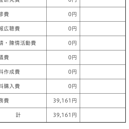
修費
0円
報広聴費
0円
請・陳情活動費
0円
議費
0円
料作成費
0円
料購入費
0円
務費
39,161円
計
39,161円