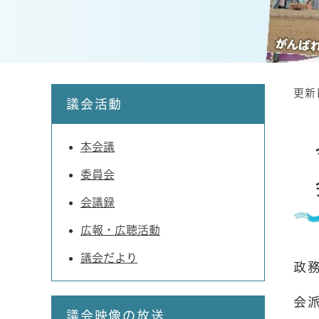
更新
本
議会活動
文
本会議
委員会
会議録
広報・広聴活動
議会だより
政
会
議会映像の放送