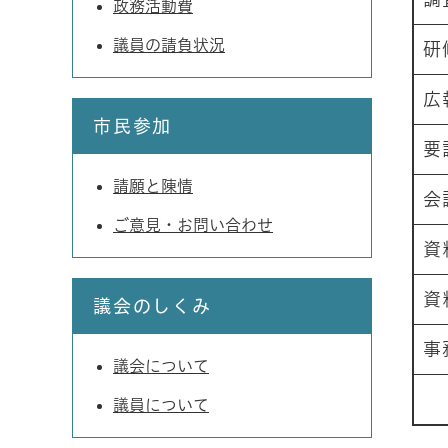
政務活動費
議員の請負状況
研
広
市民参加
要
請願と陳情
会
ご意見・お問い合わせ
資
資
議会のしくみ
事
議会について
議員について