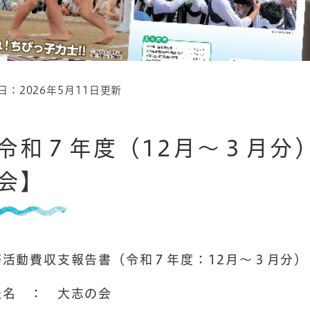
日：2026年5月11日更新
令和７年度（12月～３月分
会】
務活動費収支報告書（令和７年度：12月～３月分
）
派名 ： 大志の会