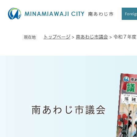
ペ
ー
Foreig
ジ
の
先
トップページ
>
南あわじ市議会
>
令和７年度
現在地
頭
で
す
。
南あわじ市議会