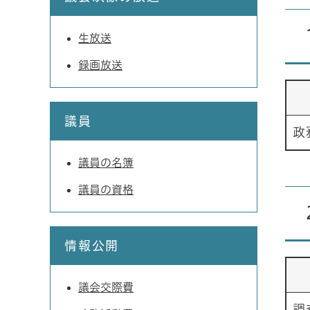
生放送
録画放送
議員
政
議員の名簿
議員の資格
情報公開
議会交際費
調