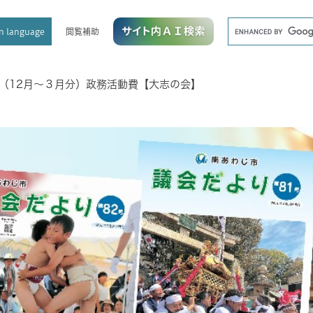
メニューを飛ばして本文へ
キ
閲覧補助
n language
ー
ワ
ー
ド
（12月～３月分）政務活動費【大志の会】
検
索