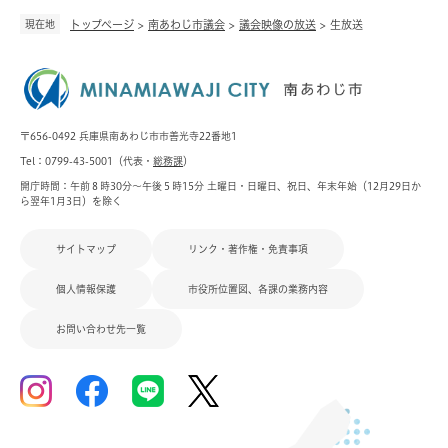
現在地
トップページ
>
南あわじ市議会
>
議会映像の放送
>
生放送
〒656-0492 兵庫県南あわじ市市善光寺22番地1
Tel：0799-43-5001（代表・
総務課
）
開庁時間：午前８時30分～午後５時15分 土曜日・日曜日、祝日、年末年始（12月29日か
ら翌年1月3日）を除く
サイトマップ
リンク・著作権・免責事項
個人情報保護
市役所位置図、各課の業務内容
お問い合わせ先一覧