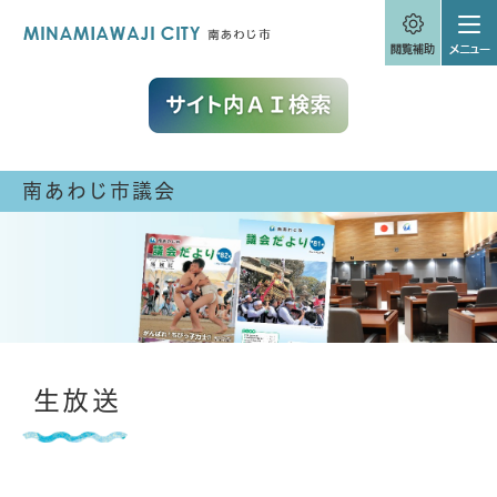
ペ
メニューを飛ばして本文へ
ー
ジ
の
先
頭
で
す
。
南あわじ市議会
本
生放送
文