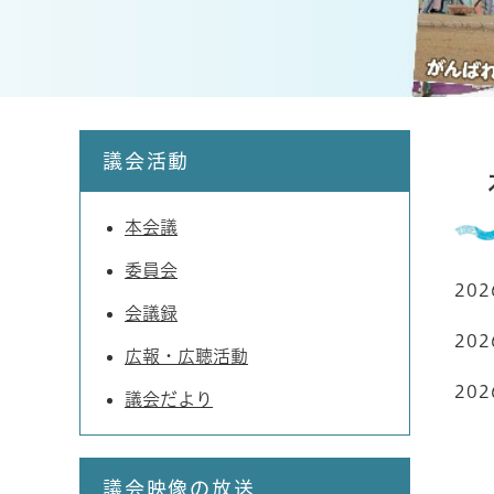
本
議会活動
文
本会議
委員会
20
会議録
20
広報・広聴活動
20
議会だより
議会映像の放送