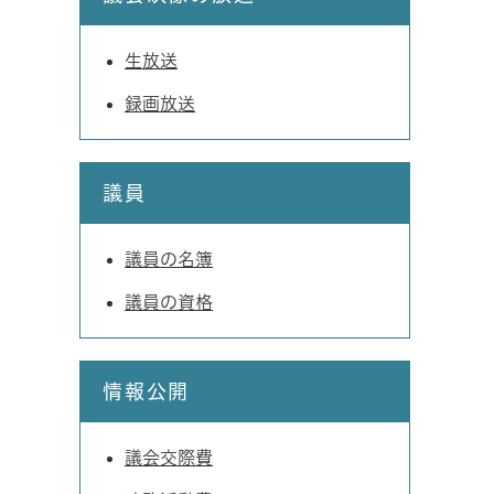
生放送
録画放送
議員
議員の名簿
議員の資格
情報公開
議会交際費