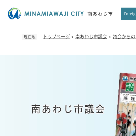
ペ
ー
Foreig
ジ
の
先
トップページ
>
南あわじ市議会
>
議会からの
現在地
頭
で
す
。
南あわじ市議会