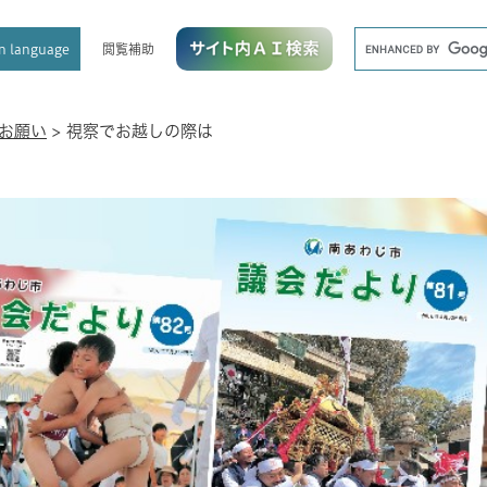
メニューを飛ばして本文へ
キ
閲覧補助
n language
ー
ワ
ー
ド
お願い
>
視察でお越しの際は
検
索