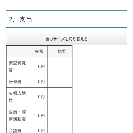
2．支出
表のサイズを切り替える
金額
摘要
調査研究
0円
費
研修費
0円
広報広聴
0円
費
要請・陳
0円
情活動費
会議費
0円