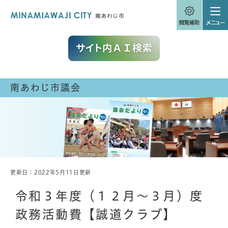
ペ
メニューを飛ばして本文へ
ー
ジ
の
先
頭
で
す
。
南あわじ市議会
更新日：2022年5月11日更新
本
文
令和３年度（１２月～３月）度
政務活動費【誠道クラブ】