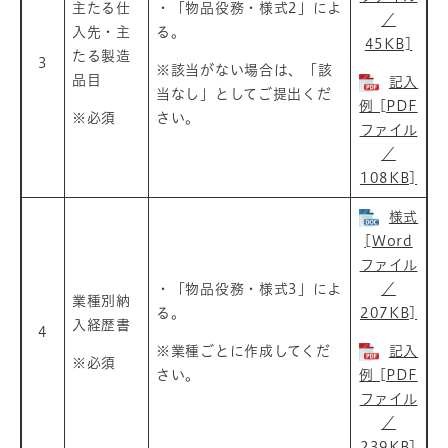
主たる仕
・「物品役務・様式2」によ
／
入先・主
る。
45KB]
たる製造
3
※該当がない場合は、「該
品目
記入
当なし」としてご提出くだ
例 [PDF
※必須
さい。
ファイル
／
108KB]
様式
[Word
ファイル
・「物品役務・様式3」によ
／
業種別納
る。
207KB]
入経歴書
4
※業種ごとに作成してくだ
記入
※必須
さい。
例 [PDF
ファイル
／
239KB]