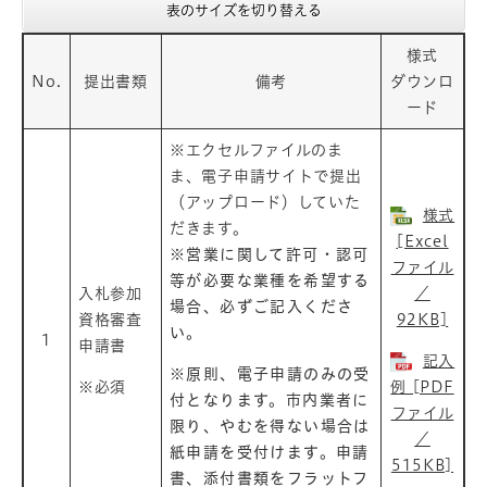
表のサイズを切り替える
様式
No.
提出書類
備考
ダウンロ
ード
​※エクセルファイルのま
ま、電子申請サイトで提出
（アップロード）していた
様式
だきます。
[Excel
※営業に関して許可・認可
ファイル
等が必要な業種を希望する
入札参加
／
場合、必ずご記入くださ
資格審査
92KB]
い。
1
申請書
記入
※原則、電子申請のみの受
※必須
例 [PDF
付となります。市内業者に
ファイル
限り、やむを得ない場合は
／
紙申請を受付けます。申請
515KB]
書、添付書類をフラットフ