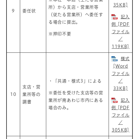
35KB]
所）から支店・営業所等
9
委任状
（従たる営業所）へ委任す
記入
る場合に提出。
例 [PDF
ファイル
※押印不要
／
119KB]
様式
[Word
ファイル
・「共通・様式3」による
／
支店・営
33KB]
※委任を受けた支店等の営
10
業所等の
業所が南あわじ市内にある
記入
調書
場合のみ。
例 [PDF
ファイル
／
305KB]