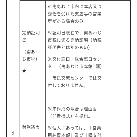
※南あわじ市内に本店又は
委任を受けた支店等の営業
所がある場合のみ。
完納証明
※証明日現在で、南あわじ
書
市税に係る完納証明（納税
証明書とは別のもの）
（南あわ
－
じ市税）
※交付窓口：総合窓口セン
ター（南あわじ市本館1階）
★
市民交流センターでは交
付しておりません。
※未作成の場合は理由書
（任意様式）を提出。
財務諸表
※個人にあっては、「営業
6
－
用純資本額」及び「収支計