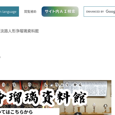
メニューを飛ばして本文へ
キ
閲覧補助
n language
ー
ワ
ー
ド
>
淡路人形浄瑠璃資料館
検
索
館