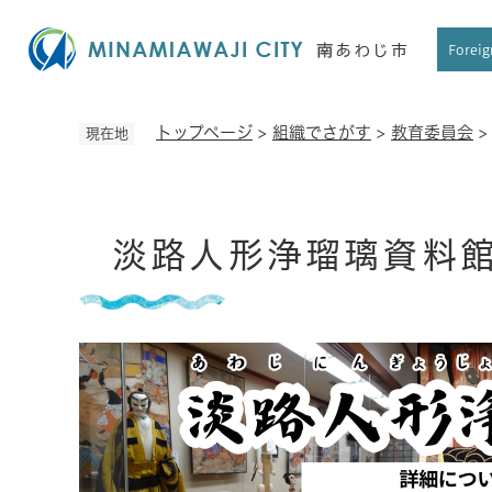
ペ
ー
Foreig
ジ
の
先
トップページ
>
組織でさがす
>
教育委員会
現在地
頭
で
す
本
。
淡路人形浄瑠璃資料
文