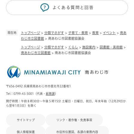
よくある質問と回答
現在地
トップページ
>
分類でさがす
>
子育て・教育
>
教育
>
イベント
>
南あ
わじ市立図書館
>
南あわじ市図書館協議会
トップページ
>
分類でさがす
>
くらし
>
施設案内
>
図書館・美術館
>
南あわじ市立図書館
>
南あわじ市図書館協議会
〒656-0492 兵庫県南あわじ市市善光寺22番地1
Tel：0799-43-5001（代表・
総務課
）
開庁時間：午前８時30分～午後５時15分 土曜日・日曜日、祝日、年末年始（12月29日か
ら翌年1月3日）を除く
サイトマップ
リンク・著作権・免責事項
個人情報保護
市役所位置図、各課の業務内容