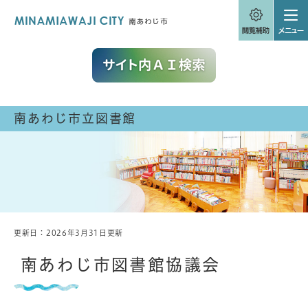
ペ
メニューを飛ばして本文へ
ー
ジ
の
先
頭
で
す
。
南あわじ市立図書館
更新日：2026年3月31日更新
本
文
南あわじ市図書館協議会