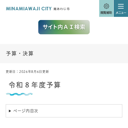
ペ
メニューを飛ばして本文へ
ー
ジ
の
先
頭
で
す
。
予算・決算
更新日：2026年8月6日更新
本
文
令和８年度予算
ページ内目次