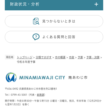
財政状況・分析
見つからないときは
よくある質問と回答
現在地
トップページ
>
分類でさがす
>
市の概要
>
市政
>
予算
>
予算・決算
>
令和８年度予算
〒656-0492 兵庫県南あわじ市市善光寺22番地1
Tel：0799-43-5001（代表・
総務課
）
開庁時間：午前８時30分～午後５時15分 土曜日・日曜日、祝日、年末年始（12月29日か
ら翌年1月3日）を除く