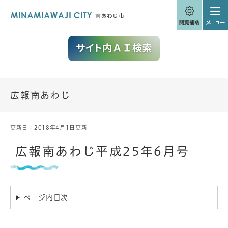
ペ
メニューを飛ばして本文へ
ー
ジ
の
先
頭
で
す
。
広報南あわじ
更新日：2018年4月1日更新
本
文
広報南あわじ平成25年6月号
ページ内目次