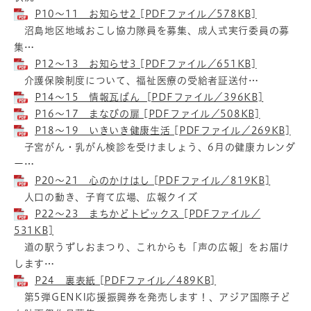
P10～11 お知らせ2 [PDFファイル／578KB]
沼島地区地域おこし協力隊員を募集、成人式実行委員の募
集…
P12～13 お知らせ3 [PDFファイル／651KB]
介護保険制度について、福祉医療の受給者証送付…
P14～15 情報瓦ばん [PDFファイル／396KB]
P16～17 まなびの扉 [PDFファイル／508KB]
P18～19 いきいき健康生活 [PDFファイル／269KB]
子宮がん・乳がん検診を受けましょう、6月の健康カレンダ
ー…
P20～21 心のかけはし [PDFファイル／819KB]
人口の動き、子育て広場、広報クイズ
P22～23 まちかどトピックス [PDFファイル／
531KB]
道の駅うずしおまつり、これからも「声の広報」をお届け
します…
P24 裏表紙 [PDFファイル／489KB]
第5弾GENKI応援振興券を発売します！、アジア国際子ど