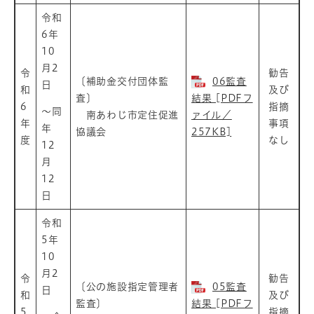
令和
6年
10
月2
令
勧告
〔補助金交付団体監
06監査
日
和
及び
査〕
結果 [PDFフ
6
指摘
～同
南あわじ市定住促進
ァイル／
年
事項
年
協議会
257KB]
度
なし
12
月
12
日
令和
5年
10
月2
令
勧告
〔公の施設指定管理者
05監査
日
和
及び
監査〕
結果 [PDFフ
5
指摘