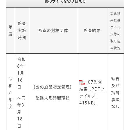
表のサイズを切り替える
監査結
果に基
監査
年
づく市
実施
監査の対象団体
監査結果
度
長等の
時期
取り組
み状況
令和
8年
1月
令
勧告
16
07監査
和
及び
日
〔公の施設指定管理〕
結果 [PDFフ
7
指摘
ァイル／
～同
淡路人形浄瑠璃館
年
事項
415KB]
年3
度
なし
月
18
日