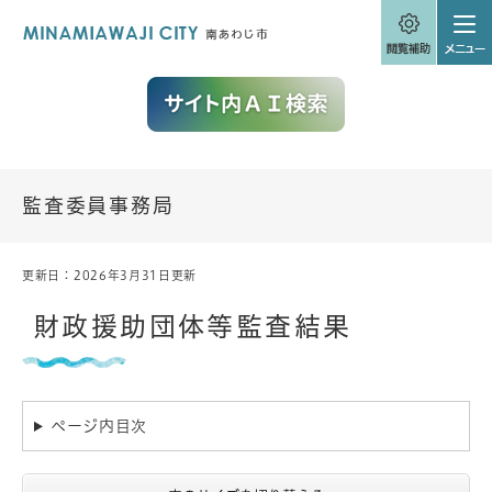
ペ
メニューを飛ばして本文へ
ー
ジ
の
先
頭
で
す
。
監査委員事務局
更新日：2026年3月31日更新
本
文
財政援助団体等監査結果
ページ内目次