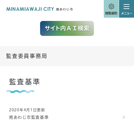
ペ
メニューを飛ばして本文へ
ー
ジ
の
先
頭
で
す
。
監査委員事務局
本
監査基準
文
2020年4月1日更新
南あわじ市監査基準