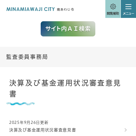
ペ
メニューを飛ばして本文へ
ー
ジ
の
先
頭
で
す
。
監査委員事務局
本
決算及び基金運用状況審査意見
文
書
2025年9月26日更新
決算及び基金運用状況審査意見書